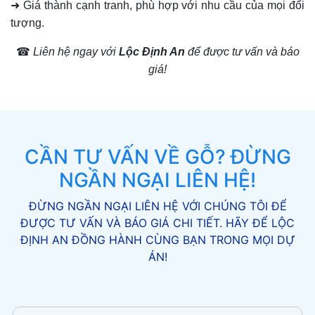
➜ Giá thành cạnh tranh, phù hợp với nhu cầu của mọi đối
tượng.
☎
Liên hệ ngay với
Lộc Định An
để được tư vấn và báo
giá!
CẦN TƯ VẤN VỀ GỖ? ĐỪNG
NGẦN NGẠI LIÊN HỆ!
ĐỪNG NGẦN NGẠI LIÊN HỆ VỚI CHÚNG TÔI ĐỂ
ĐƯỢC TƯ VẤN VÀ BÁO GIÁ CHI TIẾT. HÃY ĐỂ LỘC
ĐỊNH AN ĐỒNG HÀNH CÙNG BẠN TRONG MỌI DỰ
ÁN!