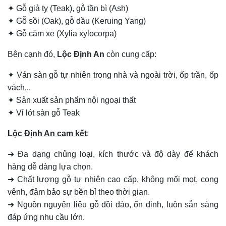
✦ Gỗ giả tỵ (Teak), gỗ tần bì (Ash)
✦ Gỗ sồi (Oak), gỗ dầu (Keruing Yang)
✦ Gỗ căm xe (Xylia xylocorpa)
Bên cạnh đó,
Lộc Định An
còn cung cấp:
✦ Ván sàn gỗ tự nhiên trong nhà và ngoài trời, ốp trần, ốp
vách,..
✦ Sản xuất sản phẩm nội ngoại thất
✦ Vỉ lót sàn gỗ Teak
Lộc Định An cam kết
:
➜ Đa dạng chủng loại, kích thước và độ dày để khách
hàng dễ dàng lựa chọn.
➜ Chất lượng gỗ tự nhiên cao cấp, không mối mọt, cong
vênh, đảm bảo sự bền bỉ theo thời gian.
➜ Nguồn nguyên liệu gỗ dồi dào, ổn định, luôn sẵn sàng
đáp ứng nhu cầu lớn.