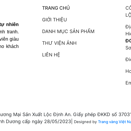
TRANG CHỦ
C
L
GIỚI THIỆU
tự nhiên
Đị
DANH MỤC SẢN PHẨM
nh tranh.
Hi
viên giàu
ĐC
THƯ VIỆN ẢNH
ho khách
Sơ
LIÊN HỆ
Đi
Ho
Em
ơng Mại Sản Xuất Lộc Định An. Giấy phép ĐKKD số 3703
nh Dương cấp ngày 28/05/2023|
Designed by
Trang vàng Việt N