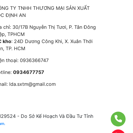
ÔNG TY TNHH THƯƠNG MẠI SẢN XUẤT
ỘC ĐỊNH AN
a chỉ: 30/17B Nguyễn Thị Tươi, P. Tân Đông
ệp, TPHCM
 kho
: 24D Dương Công Khi, X. Xuân Thới
n, TP. HCM
ện thoại:
0936366747
tline:
0934677757
ail:
lda.sxtm@gmail.com
129524 - Do Sở Kế Hoạch Và Đầu Tư Tỉnh
am.