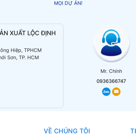
MỌI DỰ ÁN!
ẢN XUẤT LỘC ĐỊNH
 Đông Hiệp, TPHCM
hới Sơn, TP. HCM
Mr. Chính
0936366747
VỀ CHÚNG TÔI
T