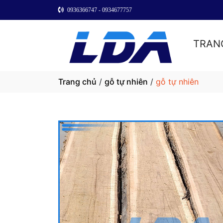
0936366747 - 0934677757
TRAN
Trang chủ
/
gỗ tự nhiên
/
gỗ tự nhiên