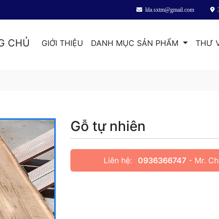
lda.sxtm@gmail.com
G CHỦ
GIỚI THIỆU
DANH MỤC SẢN PHẨM
THƯ 
Gỗ tự nhiên
Liên hệ:
0936366747
- Mr. Ch