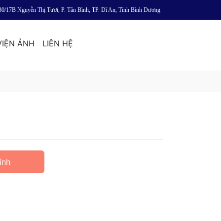
30/17B Nguyễn Thị Tươi, P. Tân Bình, TP. Dĩ An, Tỉnh Bình Dương
VIỆN ẢNH
LIÊN HỆ
ính