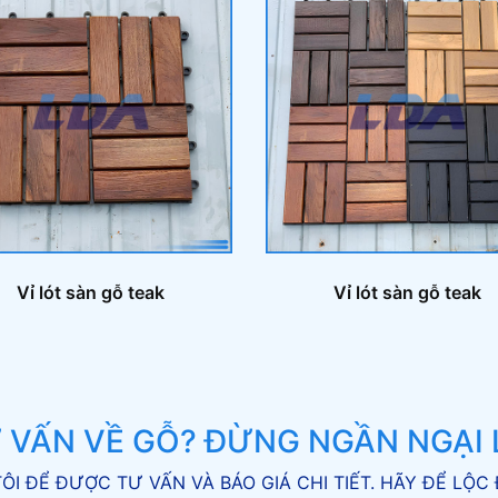
Vỉ lót sàn gỗ teak
Vỉ lót sàn gỗ teak
 VẤN VỀ GỖ? ĐỪNG NGẦN NGẠI L
ÔI ĐỂ ĐƯỢC TƯ VẤN VÀ BÁO GIÁ CHI TIẾT. HÃY ĐỂ L