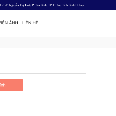
30/17B Nguyễn Thị Tươi, P. Tân Bình, TP. Dĩ An, Tỉnh Bình Dương
VIỆN ẢNH
LIÊN HỆ
ính