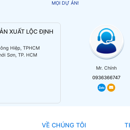
MỌI DỰ ÁN!
ẢN XUẤT LỘC ĐỊNH
 Đông Hiệp, TPHCM
hới Sơn, TP. HCM
Mr. Chính
0936366747
VỀ CHÚNG TÔI
T