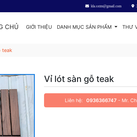
lda.sxtm@gmail.com
G CHỦ
GIỚI THIỆU
DANH MỤC SẢN PHẨM
THƯ 
ỗ teak
Vỉ lót sàn gỗ teak
Liên hệ:
0936366747
- Mr. Ch