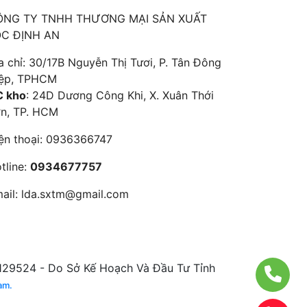
ÔNG TY TNHH THƯƠNG MẠI SẢN XUẤT
ỘC ĐỊNH AN
a chỉ: 30/17B Nguyễn Thị Tươi, P. Tân Đông
ệp, TPHCM
 kho
: 24D Dương Công Khi, X. Xuân Thới
n, TP. HCM
ện thoại:
0936366747
tline:
0934677757
ail:
lda.sxtm@gmail.com
129524 - Do Sở Kế Hoạch Và Đầu Tư Tỉnh
am.