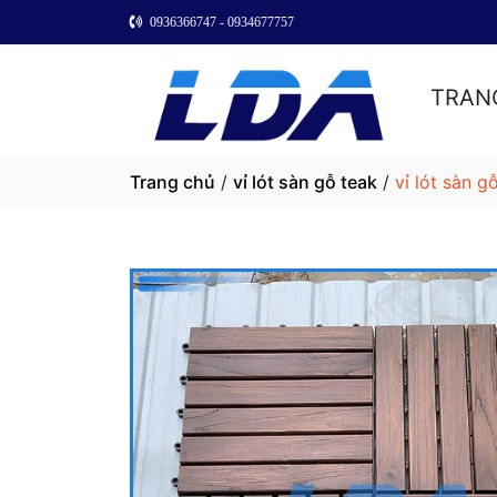
0936366747 - 0934677757
TRAN
Trang chủ
/
vỉ lót sàn gỗ teak
/
vỉ lót sàn g