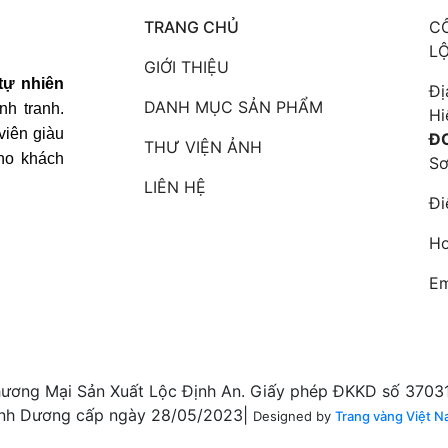
TRANG CHỦ
C
L
GIỚI THIỆU
tự nhiên
Đị
DANH MỤC SẢN PHẨM
nh tranh.
Hi
viên giàu
ĐC
THƯ VIỆN ẢNH
ho khách
Sơ
LIÊN HỆ
Đi
Ho
Em
ơng Mại Sản Xuất Lộc Định An. Giấy phép ĐKKD số 3703
nh Dương cấp ngày 28/05/2023|
Designed by
Trang vàng Việt N