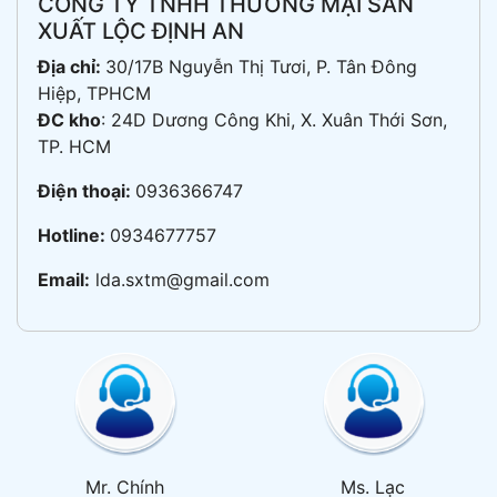
CÔNG TY TNHH THƯƠNG MẠI SẢN
XUẤT LỘC ĐỊNH AN
Địa chỉ:
30/17B Nguyễn Thị Tươi, P. Tân Đông
Hiệp, TPHCM
ĐC kho
: 24D Dương Công Khi, X. Xuân Thới Sơn,
TP. HCM
Điện thoại:
0936366747
Hotline:
0934677757
Email:
lda.sxtm@gmail.com
Mr. Chính
Ms. Lạc